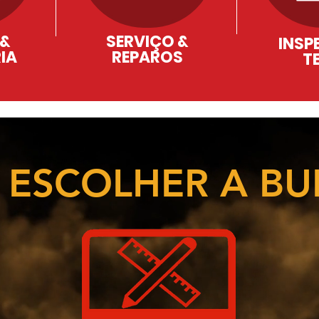
 &
SERVIÇO &
INSP
IA
REPAROS
T
 ESCOLHER A BUR