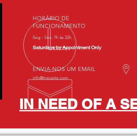
HORÁRIO DE
FUNCIONAMENTO
Seg - Sex: 7h às 22h
Saturdays by Appointment Only
ENVIA-NOS UM EMAIL
info@meusite.com
IN NEED OF A S